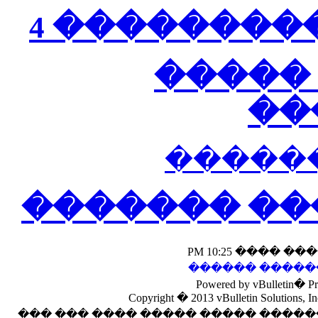
��� ����� 
�����
��
�����
���� �����
10:25 PM
������ 
�������� ���
Powered by vBulletin� Pr
Copyright � 2013 vBulletin Solutions, Inc
���� ����� ������ � ������ ���