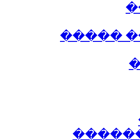
�
������
���� 